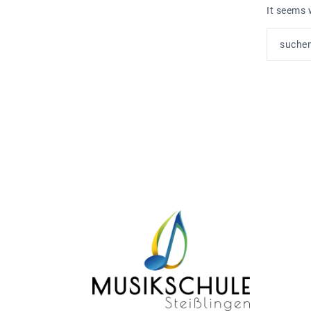
It seems 
Suchen
nach: